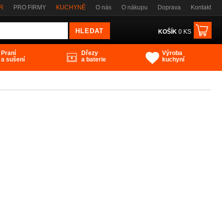
ČR
PRO FIRMY
KUCHYNĚ
O nás
O nákupu
Doprava
Kontakt
KOŠÍK
0 KS
Praní
Dřezy
Výroba
a sušení
a baterie
kuchyní