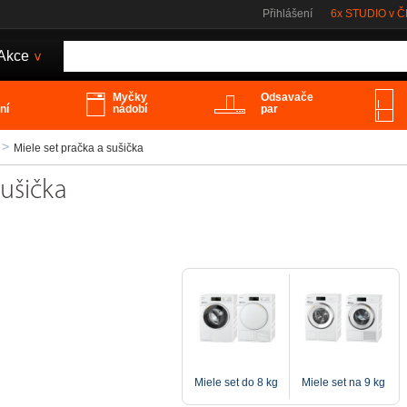
Přihlášení
6x STUDIO v 
Akce
>
Myčky
Odsavače
ní
nádobí
par
Miele set pračka a sušička
sušička
Miele set do 8 kg
Miele set na 9 kg