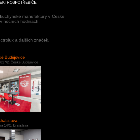
EKTROSPOTŘEBIČE
e kuchyňské manufaktury v České
i v nočních hodinách.
ctrolux a dalších značek.
é Budějovice
817/2, České Budějovice
Bratislava
á 14/C, Bratislava