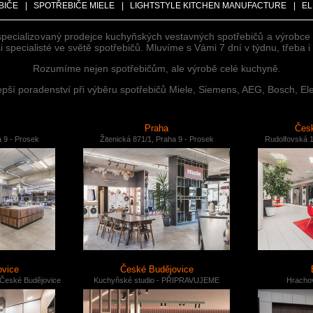
BIČE
|
SPOTŘEBIČE MIELE
|
LIGHTSTYLE KITCHEN MANUFACTURE
|
EL
specializovaný prodejce kuchyňských vestavných spotřebičů a výrobc
 specialisté ve světě spotřebičů. Mluvíme s Vámi 7 dní v týdnu, třeba 
Rozumíme nejen spotřebičům, ale výrobě celé kuchyně.
ší poradenství při výběru spotřebičů Miele, Siemens, AEG, Bosch, Ele
Praha
Česk
a 9 - Prosek
Žitenická 871/1, Praha 9 - Prosek
Rudolfovská 1
ovice
České Budějovice
 České Budějovice
Kuchyňské studio - PŘIPRAVUJEME
Hrachov