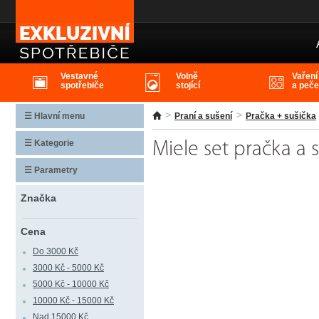
Miele set pračka a sušička
Vestavné
Volně
Vaření
spotřebiče
stojící
a peče
☰ Hlavní menu
Praní a sušení
Pračka + sušička
☰ Kategorie
Miele set pračka a 
☰ Parametry
Značka
Cena
Do 3000 Kč
3000 Kč - 5000 Kč
5000 Kč - 10000 Kč
10000 Kč - 15000 Kč
Nad 15000 Kč