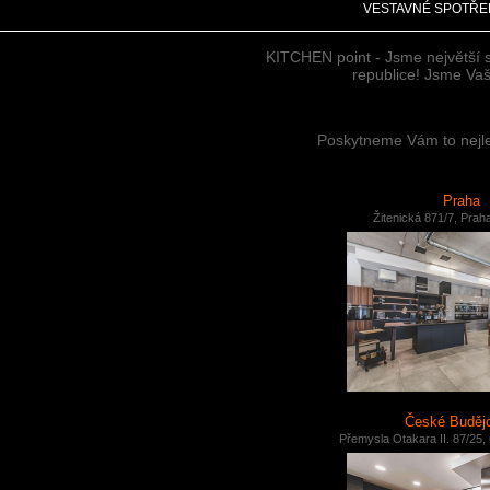
VESTAVNÉ SPOTŘE
KITCHEN point - Jsme největší 
republice! Jsme Vaši
Poskytneme Vám to nejlep
Praha
Žitenická 871/7, Prah
České Buděj
Přemysla Otakara II. 87/25,