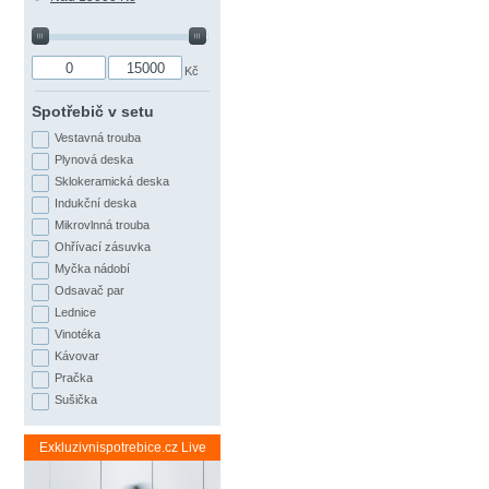
Kč
Spotřebič v setu
Vestavná trouba
Plynová deska
Sklokeramická deska
Indukční deska
Mikrovlnná trouba
Ohřívací zásuvka
Myčka nádobí
Odsavač par
Lednice
Vinotéka
Kávovar
Pračka
Sušička
Exkluzivnispotrebice.cz Live