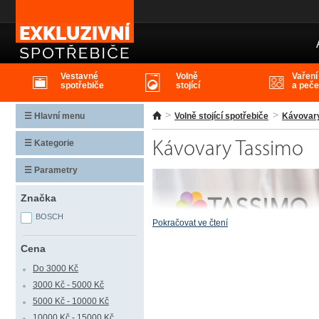
Kávovary Tassimo
Vestavné
Volně
Vaření
spotřebiče
stojící
a peče
☰ Hlavní menu
Volně stojící spotřebiče
Kávovar
☰ Kategorie
Kávovary Tassimo
☰ Parametry
Značka
BOSCH
Pokračovat ve čtení
Cena
Do 3000 Kč
3000 Kč - 5000 Kč
5000 Kč - 10000 Kč
10000 Kč - 15000 Kč