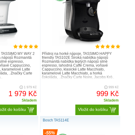
je, TASSIMO MY WAY 2
Přístroj na horké nápoje, TASSIMO HAPPY
a nápojů Rozmanitá
friendly TAS102E Široká nabídka nápojů
silné espresso,
Rozmanitá nabídka teplých nápojů silné
oňavé Cappuccino,
espresso, lahodná Caffé Crema, voňavé
o, karamelové Latte
Cappuccino, klasické Latte Macchiato,
láda, . Značky Carte
karamelové Latte Macchiato, a horká
..
čokoláda, . Značky Carte Noire, Jacobs Krö..
1 979 Kč
999 Kč
1 979 Kč
999 Kč
Skladem
Skladem
ožit do košíku
Vložit do košíku
né servírování.
Bosch TAS114E
 cappuccino, espresso nebo horkou čokoládu,
ém od TASSIMO je perfektní pro rychlou přípravu
-55%