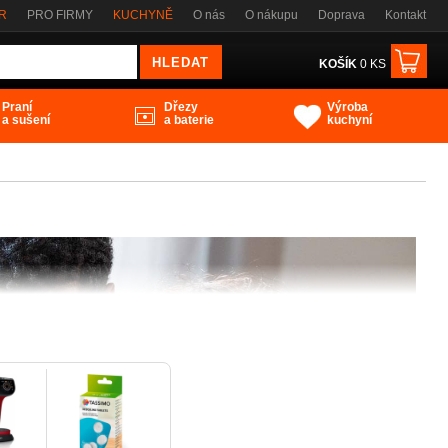
ČR
PRO FIRMY
KUCHYNĚ
O nás
O nákupu
Doprava
Kontakt
KOŠÍK
0 KS
Praní
Dřezy
Výroba
a sušení
a baterie
kuchyní