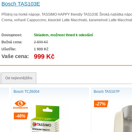
Bosch TAS103E
Přístroj na horké nápoje, TASSIMO HAPPY friendly TAS103E Široká nabídka nápo
Crema, voňavé Cappuccino, klasické Latte Macchiato, karamelové Latte Macchiato,
Dostupnost:
Skladem, možnost ihned k odeslání
Bežná cena:
2 899 Kč
ASSIMO
TASSIMO HAPPY
Ušetříte:
1 900 Kč
999 Kč
Vaše cena:
Od nejlevnějšího
Bosch TCZ6004
Bosch TAS167P
-27%
-48%