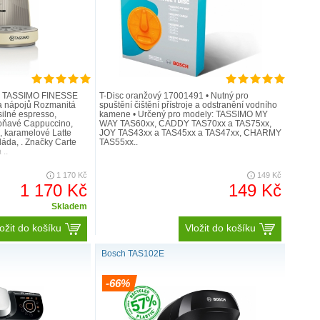
TASSIMO MY WAY
ednoduše stát baristou.
u kódu na T DISCu a naší technologii
M nebyla příprava dokonalého horkého nápoje
ušší. Technologie INTELLIBREWTM s čárovým
je, TASSIMO FINESSE
T-Disc oranžový 17001491 • Nutný pro
icky nastaví dobu spařování, teplotu i množství
a nápojů Rozmanitá
spuštění čištění přístroje a odstranění vodního
silné espresso,
kamene • Určený pro modely: TASSIMO MY
ý typ nápoje tak, aby měl co nejlepší chuť.
oňavé Cappuccino,
WAY TAS60xx, CADDY TAS70xx a TAS75xx,
o, karamelové Latte
JOY TAS43xx a TAS45xx a TAS47xx, CHARMY
láda, . Značky Carte
TAS55xx..
..
1 170 Kč
149 Kč
1 170 Kč
149 Kč
Skladem
ožit do košíku
Vložit do košíku
Bosch TAS102E
-66%