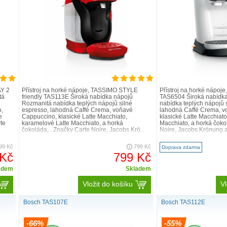
jemné espresso až po požitkářské
oho nápojů od známých značek. L'Or
ze specializovaných značek, které
jaký si zasloužíte.
AY 2
Přístroj na horké nápoje, TASSIMO STYLE
Přístroj na horké nápo
tá
friendly TAS113E Široká nabídka nápojů
TAS6504 Široká nabídk
Rozmanitá nabídka teplých nápojů silné
nabídka teplých nápojů 
,
espresso, lahodná Caffé Crema, voňavé
lahodná Caffé Crema, v
e
Cappuccino, klasické Latte Macchiato,
klasické Latte Macchiat
te
karamelové Latte Macchiato, a horká
Macchiato, a horká čoko
čokoláda, . Značky Carte Noire, Jacobs Krö..
Noire, Jacobs Krönung a
99 Kč
799 Kč
Doprava zdarma
 Kč
799 Kč
adem
Skladem
Vložit do košíku
Vl
Samostat
Bosch TAS107E
Bosch TAS112E
Ať už chcete
uzavřený syst
-66%
-55%