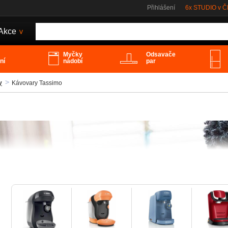
Přihlášení
6x STUDIO v 
Akce
>
Myčky
Odsavače
ní
nádobí
par
y
Kávovary Tassimo