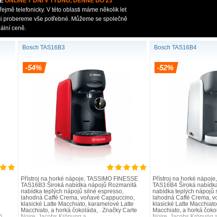
E
ONLINE 7 DNÍ V TÝDNU, DENNĚ DO 23°°
mě telefonicky. V této oblasti máme několik let
ámi probereme vše potřebné. Můžeme se společně
ální ceně.
Snadné čišt
Žádná doba zahřívání.
Snadné čištění:
Žádná doba zahřívání po zapnutí:
Bosch TAS16B3
Bosch TAS16B4
programy čištěn
kávovar je okamžitě připraven
Díly vhodné pro 
připravit nápoj.
-54%
-52%
 kvalita v detailu.
TASSIMO MY WAY
TASSIMO STY
Přístroj na horké nápoje, TASSIMO FINESSE
Přístroj na horké nápo
TAS16B3 Široká nabídka nápojů Rozmanitá
TAS16B4 Široká nabídk
nabídka teplých nápojů silné espresso,
nabídka teplých nápojů 
lahodná Caffé Crema, voňavé Cappuccino,
lahodná Caffé Crema, v
klasické Latte Macchiato, karamelové Latte
klasické Latte Macchiat
Macchiato, a horká čokoláda, . Značky Carte
Macchiato, a horká čoko
ö..
Noire, Jacobs Krönung a ..
Noire, Jacobs Krönung a 