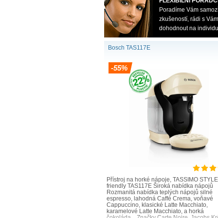
FLEXIBILNÍ PORADC
Poradíme Vám samozřej
zkušeností, rádi s V
dohodnout na individu
Systém One Touch.
Váš oblíbený nápoj jednoduše
Bosch TAS117E
připravíte stisknutím tlačítk
-55%
Kávovary TASSIMO -
TASSIMO FINESSE
Přístroj na horké nápoje, TASSIMO STYLE
friendly TAS117E Široká nabídka nápojů
Rozmanitá nabídka teplých nápojů silné
espresso, lahodná Caffé Crema, voňavé
Cappuccino, klasické Latte Macchiato,
karamelové Latte Macchiato, a horká
čokoláda, . Značky Carte Noire, Jacobs Kr