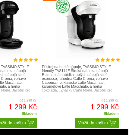
 kávy nebo jiného horkého nápoje. Vyberte si ze
y svých oblíbených nápojů a užijte si rychlou a
u a vysokou kvalitu.
je, TASSIMO STYLE
Přístroj na horké nápoje, TASSIMO STYLE
 nabídka nápojů
friendly TAS114E Široká nabídka nápojů
ch nápojů silné
Rozmanitá nabídka teplých nápojů silné
é Crema, voňavé
espresso, lahodná Caffé Crema, voňavé
tte Macchiato,
Cappuccino, klasické Latte Macchiato,
ato, a horká
karamelové Latte Macchiato, a horká
 Noire, Jacobs Krö..
čokoláda, . Značky Carte Noire, Jacobs Krö..
1 299 Kč
1 299 Kč
1 299 Kč
1 299 Kč
Skladem
Skladem
ožit do košíku
Vložit do košíku