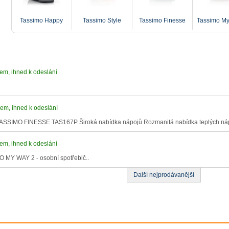
okamžik s
Tassimo Happy
Tassimo Style
Tassimo Finesse
Tassimo My
em díky
SSIMO.
é kávy, nebudete potřebovat
em, ihned k odeslání
 zkušenosti. Pokud máte rádi
 nebo raději latte macchiato,
ry TASSIMO vychutnávat plnou
anitost kávy.
em, ihned k odeslání
, TASSIMO FINESSE TAS167P Široká nabídka nápojů Rozmanitá nabídka teplých náp
em, ihned k odeslání
ávovarů TASSIMO.
O MY WAY 2 - osobní spotřebič..
 vaší oblíbené značky kávy. Čerstvě připraveno pomoc
Další nejprodávanější
 vyhovuje vašim potřebám. A vychutnejte si dokonalý šálek