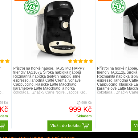
jednoho šálku
široké nabídk
čistou příprav
Y
Přístroj na horké nápoje, TASSIMO HAPPY
Přístroj na horké nápo
friendly TAS107E Široká nabídka nápojů
friendly TAS112E Široká
Rozmanitá nabídka teplých nápojů silné
Rozmanitá nabídka teplý
espresso, lahodná Caffé Crema, voňavé
espresso, lahodná Caff
Cappuccino, klasické Latte Macchiato,
Cappuccino, klasické La
karamelové Latte Macchiato, a horká
karamelové Latte Macchi
ö..
čokoláda, . Značky Carte Noire, Jacobs Krö..
čokoláda, . Značky Carte
SSIMO výjimečný?
99 Kč
999 Kč
 Kč
999 Kč
adem
Skladem
Vložit do košíku
Vl