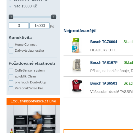
Nad 15000 Kč
Váš dokonalý 
horkým nápoj
kávovarům TA
Kč
Nejprodávanější
Pro přípravu lahodn
Konektivita
Bosch TCZ6004
Sklad
mnohaleté baristické
Home Connect
espresso, cappuccino
HEADER2.DTT..
Dálková diagnostika
můžete si s kávova
chuť i veškerou rozm
Bosch TAS167P
Sklad
Požadované vlastnosti
CoffeSensor system
Přístroj na horké nápoje
autoMilk Clean
oneTouch DoubleCup
Bosch TAS6503
Sklad
PersonalCoffee Pro
Vítejte ve světě k
Váš osobní dotek! TASSIM
Váš oblíbený horký nápoj od
Exkluzivnispotrebice.cz Live
zjistěte, který model nejlépe