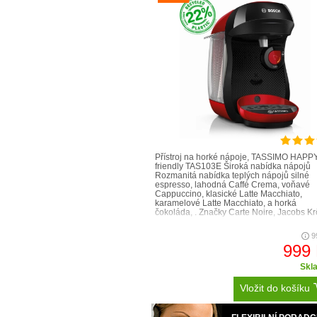
Přístroj na horké nápoje, TASSIMO HAPP
friendly TAS103E Široká nabídka nápojů
Rozmanitá nabídka teplých nápojů silné
espresso, lahodná Caffé Crema, voňavé
Cappuccino, klasické Latte Macchiato,
karamelové Latte Macchiato, a horká
čokoláda, . Značky Carte Noire, Jacobs Kr
Čím je kávovar TA
9
999
Skl
Vložit do košíku