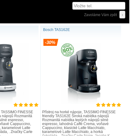
Zavoláme Vám zpět
ění.
Energeticky úsporný.
 automatické
Snižte spotřebu energie
Bosch TAS162E
í a odvápňování.
jednoduchým způsobem!
mytí v myčce.
Pohotovostní režim se aktivuje
-30%
přímo po každém procesu vaření a
zajišťuje nízkou spotřebu energie.
Šetřete energií, aniž byste na to
museli neustále myslet.
LE
TASSIMO HAPPY
je, TASSIMO FINESSE
Přístroj na horké nápoje, TASSIMO FINESSE
a nápojů Rozmanitá
friendly TAS162E Široká nabídka nápojů
silné espresso,
Rozmanitá nabídka teplých nápojů silné
oňavé Cappuccino,
espresso, lahodná Caffé Crema, voňavé
o, karamelové Latte
Cappuccino, klasické Latte Macchiato,
láda, . Značky Carte
karamelové Latte Macchiato, a horká
..
čokoláda, . Značky Carte Noire, Jacobs K..