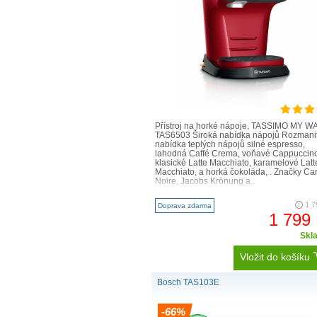
Volba je na vás.
Od krémového latté, přes 
čokolády: vychutnejte si mn
a Jacobs jsou jen některé 
nabízejí přesně takový nápoj, 
Přístroj na horké nápoje, TASSIMO MY W
TAS6503 Široká nabídka nápojů Rozmani
nabídka teplých nápojů silné espresso,
lahodná Caffé Crema, voňavé Cappuccino
klasické Latte Macchiato, karamelové Latt
Macchiato, a horká čokoláda, . Značky Car
Noire, Jacobs Krönung a..
1 7
Doprava zdarma
1 799
Skl
Vložit do košíku
Bosch TAS103E
-66%