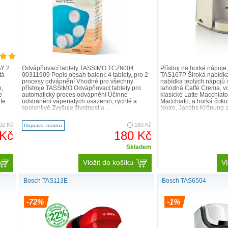
Příslušenství
Jak se j
Díky čárovém
INTELLIBREWT
nikdy jednod
AY 2
Odvápňovací tablety TASSIMO TCZ6004
Přístroj na horké nápo
kódem automat
tá
00311909 Popis obsah balení: 4 tablety, pro 2
TAS167P Široká nabídk
procesy odvápnění Vhodné pro všechny
nabídka teplých nápojů 
vody pro každ
,
přístroje TASSIMO Odvápňovací tablety pro
lahodná Caffé Crema, v
e
automatický proces odvápnění Účinné
klasické Latte Macchiat
te
odstranění vápenatých usazenin, rychlé a
Macchiato, a horká čoko
spolehlivé Zvyšuje životnost a ..
Noire, Jacobs Krönung a 
92 Kč
180 Kč
Doprava zdarma
 Kč
180 Kč
Skladem
Vložit do košíku
Vl
Bosch TAS113E
Bosch TAS6504
-72%
-1%