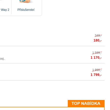
 Way 2
Příslušenství
349,-
180,-
1 599,-
1 170,-
oj..
1 990,-
1 799,-
í kávovaru TASSIMO. Objevte svět TASSIMO a
 kávy, kdykoli budete chtít.