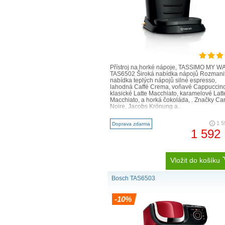
TASSIMO FINESSE
Přístroj na horké nápoje, TASSIMO MY W
TAS6502 Široká nabídka nápojů Rozmani
nabídka teplých nápojů silné espresso,
lahodná Caffé Crema, voňavé Cappuccino
klasické Latte Macchiato, karamelové Latt
Macchiato, a horká čokoláda, . Značky Car
Noire, Jacobs Krönung a..
1 5
Doprava zdarma
1 592
Vložit do košíku
Bosch TAS6503
-10%