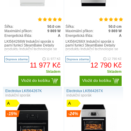
Šířka:
50.0 cm
Šířka:
50.0 cm
Maximální příkon:
9 869 W
Maximální příkon:
9 869 W
Energetická třída:
A
Energetická třída:
A
LKI564266W Indukční sporák s
LKI564266X Indukční sporák s
parní funkcí SteamBake Detaily
parní funkcí SteamBake Detaily
produktu Indukční technologie se
produktu Indukční technologie se
důmyslně zaměřuje na místo, které
důmyslně zaměřuje na místo, které
ohříváte, a osta..
ohříváte, a osta..
11 977 Kč
12 790 Kč
Doprava zdarma
Doprava zdarma
11 977 Kč
12 790 Kč
Skladem
Skladem
Vložit do košíku
Vložit do košíku
Electrolux LKI564267K
Electrolux LKI564267X
indukční sporák
indukční sporák
A
A
-15%
-24%