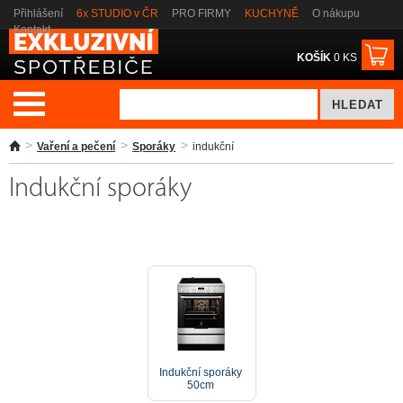
Přihlášení
6x STUDIO v ČR
PRO FIRMY
KUCHYNĚ
O nákupu
Kontakt
KOŠÍK
0 KS
Vaření a pečení
Sporáky
indukční
Indukční sporáky
Indukční sporáky
50cm