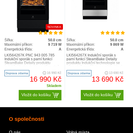
NOVINKA
Šířka:
50.0 cm
Šířka:
50.0 cm
Maximální příkon:
9 719 W
Maximální příkon:
9 869 W
Energetická třída:
A
Energetická třída:
A
LKI564267K PNC 943 005 785
LKI564267X Indukční sporák s
Indukční sporák s parní funkcí
parní funkcí SteamBake Detaily
SteamBake Detaily produktu
produktu Indukční technologie se
Indukční technologie se důmyslně
důmyslně zaměřuje na místo, které
zaměřuje na místo, které o..
ohříváte, a osta..
16 990 Kč
13 690 Kč
Doprava zdarma
Doprava zdarma
16 990 Kč
13 690 Kč
Skladem
Vložit do košíku
Vložit do košíku
O společnosti
O nás
Volná místa