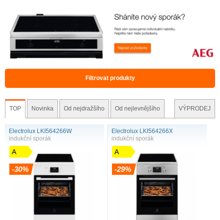
Filtrovat produkty
TOP
Novinka
Od nejdražšího
Od nejlevnějšího
VÝPRODEJ
Electrolux LKI564266W
Electrolux LKI564266X
indukční sporák
indukční sporák
A
A
-30%
-29%