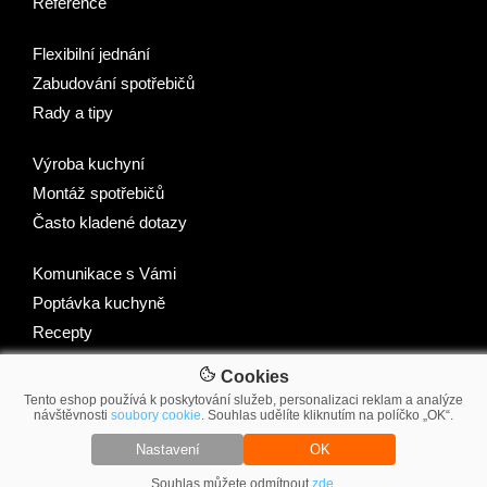
Reference
Flexibilní jednání
Zabudování spotřebičů
Rady a tipy
Výroba kuchyní
Montáž spotřebičů
Často kladené dotazy
Komunikace s Vámi
Poptávka kuchyně
Recepty
Cookies
Tento eshop používá k poskytování služeb, personalizaci reklam a analýze
návštěvnosti
soubory cookie
. Souhlas udělíte kliknutím na políčko „OK“.
© 2007-2026 2Traders CZ s.r.o.
Nastavení
OK
Souhlas můžete odmítnout
zde
.