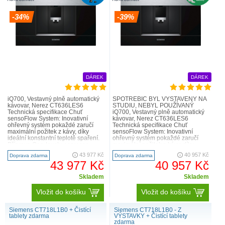
-34%
-39%
DÁREK
DÁREK
iQ700, Vestavný plně automatický
SPOTŘEBIČ BYL VYSTAVENÝ NA
kávovar, Nerez CT636LES6
STUDIU, NEBYL POUŽÍVANÝ
Technická specifikace Chuť
iQ700, Vestavný plně automatický
sensoFlow System: Inovativní
kávovar, Nerez CT636LES6
ohřevný systém pokaždé zaručí
Technická specifikace Chuť
maximální požitek z kávy, díky
sensoFlow System: Inovativní
ideální konstantní teplotě spaření.
ohřevný systém pokaždé zaručí
Příprava One-touch: espresso,
maximální požitek z kávy, díky
caffe crema, capuccino a lat..
ideální konstantní teplotě spaření.
43 977 Kč
40 957 Kč
Doprava zdarma
Doprava zdarma
Př..
43 977 Kč
40 957 Kč
Skladem
Skladem
Vložit do košíku
Vložit do košíku
Siemens CT718L1B0 + Čistící
Siemens CT718L1B0 - Z
tablety zdarma
VÝSTAVKY + Čistící tablety
zdarma