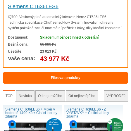
Siemens CT636LES6
iQ700, Vestavný plně automatický kávovar, Nerez CT636LES6
Technická specifikace Chuť sensoFlow System: Inovativní ohřevný
systém pokaždé zaručí maximální požitek z kávy, díky ideální konstantní
teplotě spaření. Příprava One-touch: espresso, caffe crema, capuccino a
Dostupnost:
Skladem, možnost ihned k odeslání
latte macchiato pouhým ..
Bežná cena:
66 990 Kč
Ušetříte:
23 013 Kč
43 977 Kč
Vaše cena:
Filtrovat produkty
TOP
Novinka
Od nejdražšího
Od nejlevnějšího
VÝPRODEJ
Siemens CT636LES6 + Mixér v
Siemens CT636LES6 - Z
hodnotě 1499 Kč + Čistící tablety
VÝSTAVKY + Čistící tablety
zdarma
zdarma