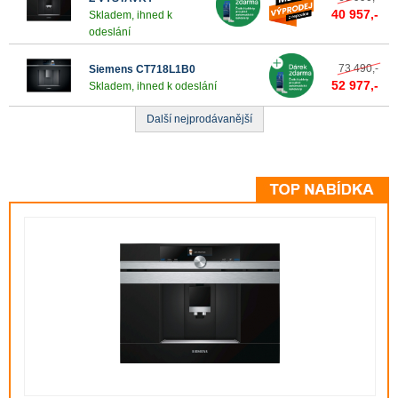
40 957,-
Skladem, ihned k
odeslání
73 490,-
Siemens CT718L1B0
52 977,-
Skladem, ihned k odeslání
Další nejprodávanější