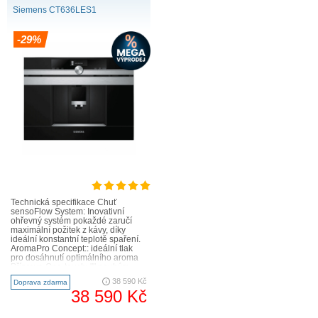
Siemens CT636LES1
-29%
Technická specifikace Chuť
sensoFlow System: Inovativní
ohřevný systém pokaždé zaručí
maximální požitek z kávy, díky
ideální konstantní teplotě spaření.
AromaPro Concept:: ideální tlak
pro dosáhnutí optimálního aroma
Příprava One-touch: "" pouhým
stisknutím tlačítka arom..
38 590 Kč
Doprava zdarma
38 590 Kč