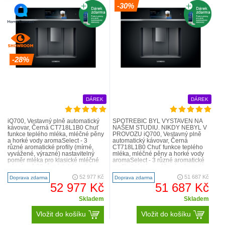
-30%
-28%
DÁREK
DÁREK
iQ700, Vestavný plně automatický
SPOTŘEBIČ BYL VYSTAVEN NA
kávovar, Černá CT718L1B0 Chuť
NAŠEM STUDIU. NIKDY NEBYL V
funkce teplého mléka, mléčné pěny
PROVOZU iQ700, Vestavný plně
a horké vody aromaSelect - 3
automatický kávovar, Černá
různé aromatické profily (mírné,
CT718L1B0 Chuť funkce teplého
vyvážené, výrazné) nastavitelný
mléka, mléčné pěny a horké vody
poměr mléka pro klasické mléčné
aromaSelect - 3 různé aromatické
nápoje až 32 různých kávových
profily (mírné, vyvážené, výrazné)
specialit (v rámc..
nastavitelný poměr mléka pro..
52 977 Kč
51 687 Kč
Doprava zdarma
Doprava zdarma
52 977 Kč
51 687 Kč
Skladem
Skladem
Vložit do košíku
Vložit do košíku