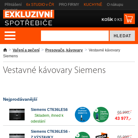
Přihlášení
6x STUDIO v ČR
PRO FIRMY
KUCHYNĚ
O nákupu
Kontakt
KOŠÍK
0 KS
Vaření a pečení
Presovače, kávovary
Vestavné kávovary
Siemens
Vestavné kávovary Siemens
Nejprodávanější
Siemens CT636LES6
66 990,-
Skladem, ihned k
43 977,-
odeslání
Siemens CT636LES6 -
66 990,-
Z VÝSTAVKY