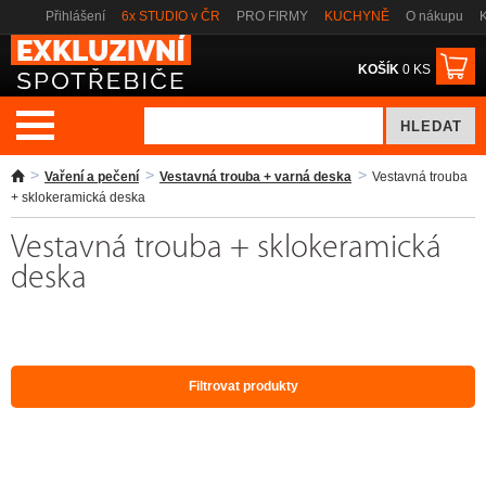
Přihlášení
6x STUDIO v ČR
PRO FIRMY
KUCHYNĚ
O nákupu
K
KOŠÍK
0 KS
Vaření a pečení
Vestavná trouba + varná deska
Vestavná trouba
+ sklokeramická deska
Vestavná trouba + sklokeramická
deska
Filtrovat produkty