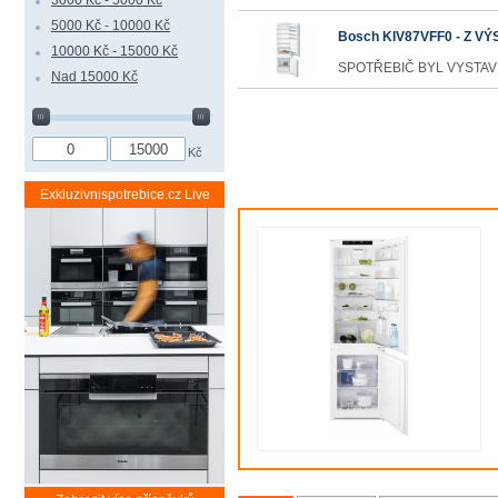
3000 Kč - 5000 Kč
5000 Kč - 10000 Kč
Bosch KIV87VFF0 - Z V
10000 Kč - 15000 Kč
SPOTŘEBIČ BYL VYSTAVEN
Nad 15000 Kč
Kč
Exkluzivnispotrebice.cz Live