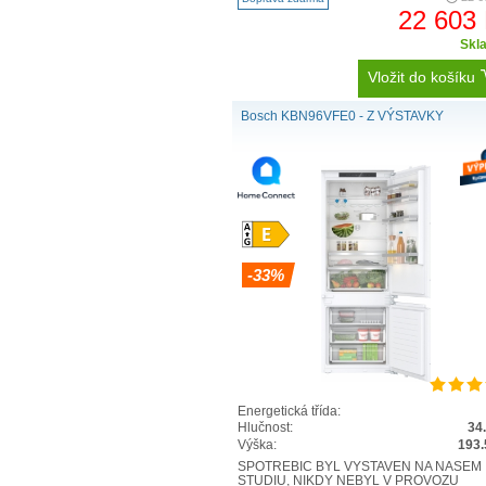
22 603
Skl
Vložit do košíku
Bosch KBN96VFE0 - Z VÝSTAVKY
-33%
Energetická třída:
Hlučnost:
34
Výška:
193.
SPOTŘEBIČ BYL VYSTAVEN NA NAŠEM
STUDIU, NIKDY NEBYL V PROVOZU