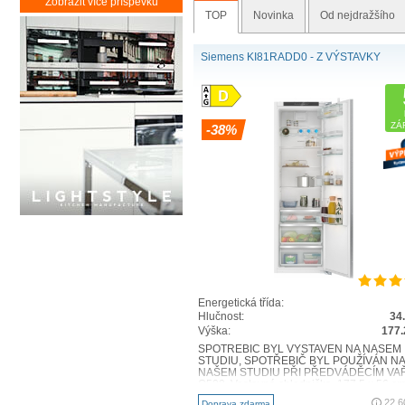
Zobrazit více příspěvků
TOP
Novinka
Od nejdražšího
Siemens KI81RADD0 - Z VÝSTAVKY
ZÁ
-38%
Energetická třída:
Hlučnost:
34
Výška:
177.
SPOTŘEBIČ BYL VYSTAVEN NA NAŠEM
STUDIU, SPOTŘEBIČ BYL POUŽÍVÁN NA
NAŠEM STUDIU PŘI PŘEDVÁDĚCÍM VA
Q500, Vestavná chladnička, 177.5 x 56 cm
Plo..
22 6
Doprava zdarma