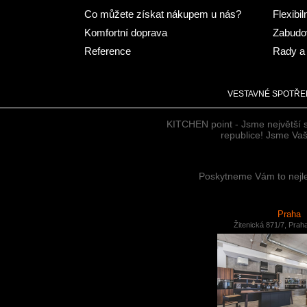
Co můžete získat nákupem u nás?
Flexibil
Komfortní doprava
Zabudov
Reference
Rady a 
VESTAVNÉ SPOTŘE
KITCHEN point - Jsme největší 
republice! Jsme Vaši
Poskytneme Vám to nejlep
Praha
Žitenická 871/7, Prah