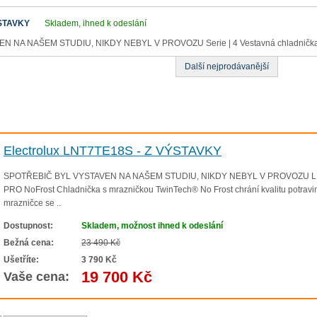
ÝSTAVKY
Skladem, ihned k odeslání
 NA NAŠEM STUDIU, NIKDY NEBYL V PROVOZU Serie | 4 Vestavná chladnička 
Další nejprodávanější
Electrolux LNT7TE18S - Z VÝSTAVKY
SPOTŘEBIČ BYL VYSTAVEN NA NAŠEM STUDIU, NIKDY NEBYL V PROVOZU LNT7T
PRO NoFrost Chladnička s mrazničkou TwinTech® No Frost chrání kvalitu potravin.
mrazničce se ..
Dostupnost:
Skladem, možnost ihned k odeslání
Bežná cena:
23 490 Kč
Ušetříte:
3 790 Kč
19 700 Kč
Vaše cena: