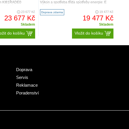
 cm KI81RADE0
Výkon a spotřeba třída spotřeby energie: E
rovedení..
užitný objem celke..
23 677 Kč
19 477 Kč
Doprava zdarma
23 677 Kč
19 477 Kč
Skladem
Skladem
ožit do košíku
Vložit do košíku
Doprava
Servis
Reklamace
Poradenství