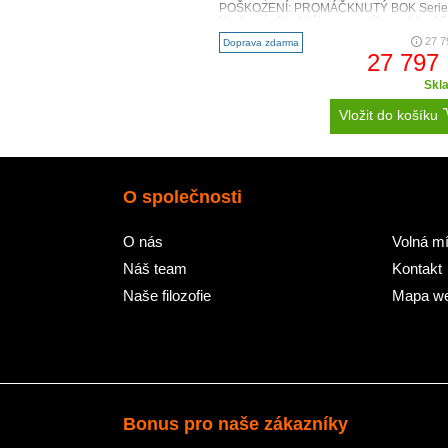
POŠKOZENÍ: PROMÁČKNUTÝ BOK Serie 
Vestavná chladnička s mrazákem dole, 19
..
27 7
Doprava zdarma
27 797
Skl
Vložit do košíku
O společnosti
O nás
Volná mí
Náš team
Kontakt
Naše filozofie
Mapa w
Bonus pro naše zákazníky