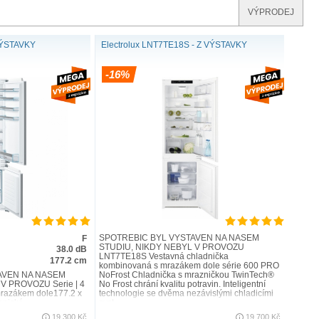
VÝPRODEJ
VÝSTAVKY
Electrolux LNT7TE18S - Z VÝSTAVKY
-16%
SPOTŘEBIČ BYL VYSTAVEN NA NAŠEM
F
STUDIU, NIKDY NEBYL V PROVOZU
38.0 dB
LNT7TE18S Vestavná chladnička
177.2 cm
kombinovaná s mrazákem dole série 600 PRO
AVEN NA NAŠEM
NoFrost Chladnička s mrazničkou TwinTech®
V PROVOZU Serie | 4
No Frost chrání kvalitu potravin. Inteligentní
mrazákem dole177.2 x
technologie se dvěma nezávislými chladicími
nická ..
syst..
19 300 Kč
19 700 Kč