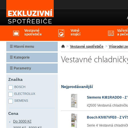
Vestavné chladničky
Vestavné
Volně
Vaření
spotřebiče
stojící
a peče
☰ Hlavní menu
Vestavné spotřebiče
Výprodej ze
☰ Kategorie
Vestavné chladničk
☰ Parametry
Značka
Nejprodávanější
BOSCH
ELECTROLUX
Siemens KI81RADD0 - Z
SIEMENS
iQ500 Vestavná chladnička
Cena
Bosch KIV87VFE0 - Z V
Do 3000 Kč
Serie 4 Vestavná chladnič