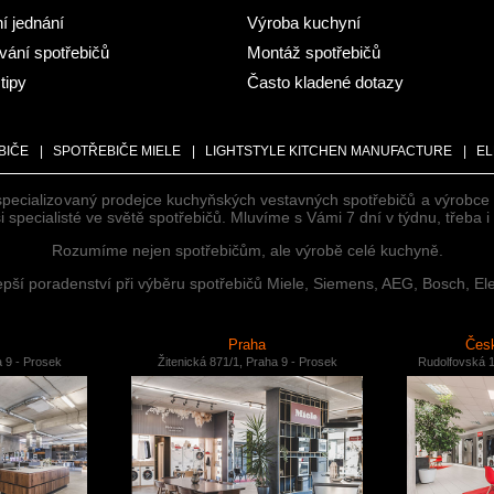
ní jednání
Výroba kuchyní
ání spotřebičů
Montáž spotřebičů
tipy
Často kladené dotazy
BIČE
|
SPOTŘEBIČE MIELE
|
LIGHTSTYLE KITCHEN MANUFACTURE
|
EL
specializovaný prodejce kuchyňských vestavných spotřebičů a výrobc
 specialisté ve světě spotřebičů. Mluvíme s Vámi 7 dní v týdnu, třeba 
Rozumíme nejen spotřebičům, ale výrobě celé kuchyně.
ší poradenství při výběru spotřebičů Miele, Siemens, AEG, Bosch, Ele
Praha
Česk
a 9 - Prosek
Žitenická 871/1, Praha 9 - Prosek
Rudolfovská 1