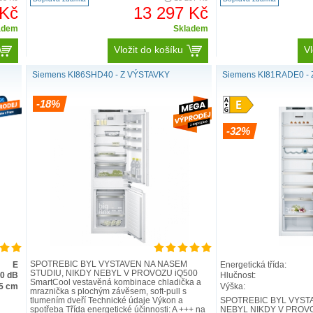
 Kč
13 297 Kč
adem
Skladem
Vložit do košíku
Vl
Siemens KI86SHD40 - Z VÝSTAVKY
Siemens KI81RADE0 -
-18%
-32%
SPOTŘEBIČ BYL VYSTAVEN NA NAŠEM
E
Energetická třída:
STUDIU, NIKDY NEBYL V PROVOZU iQ500
.0 dB
Hlučnost:
SmartCool vestavěná kombinace chladička a
5 cm
Výška:
mraznička s plochým závěsem, soft-pull s
tlumením dveří Technické údaje Výkon a
SPOTŘEBIČ BYL VYSTA
spotřeba Třída energetické účinnosti: A +++ na
NEBYL NIKDY V PROVOZ