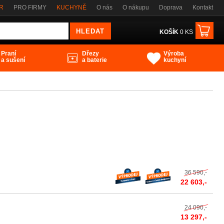
ČR
PRO FIRMY
KUCHYNĚ
O nás
O nákupu
Doprava
Kontakt
KOŠÍK
0 KS
Praní
Dřezy
Výroba
a sušení
a baterie
kuchyní
36 590,-
22 603,-
24 090,-
13 297,-