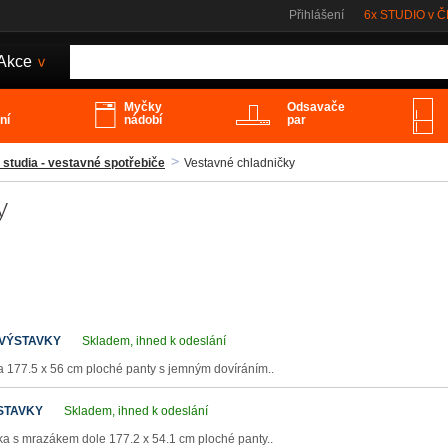
Přihlášení
6x STUDIO v 
Akce
>
Myčky
Odsavače
ní
nádobí
par
 studia - vestavné spotřebiče
Vestavné chladničky
y
 VÝSTAVKY
Skladem, ihned k odeslání
 177.5 x 56 cm ploché panty s jemným dovíráním..
ÝSTAVKY
Skladem, ihned k odeslání
ka s mrazákem dole 177.2 x 54.1 cm ploché panty..