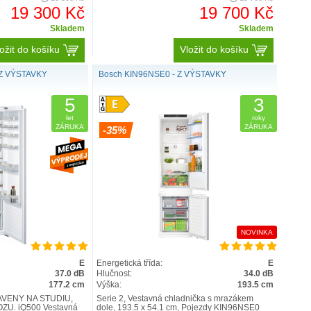
19 300 Kč
19 700 Kč
Skladem
Skladem
ožit do košíku
Vložit do košíku
 Z VÝSTAVKY
Bosch KIN96NSE0 - Z VÝSTAVKY
5
3
let
roky
ZÁRUKA
ZÁRUKA
-35%
NOVINKA
E
Energetická třída:
E
37.0 dB
Hlučnost:
34.0 dB
177.2 cm
Výška:
193.5 cm
VENÝ NA STUDIU,
Serie 2, Vestavná chladnička s mrazákem
U. iQ500 Vestavná
dole, 193.5 x 54.1 cm, Pojezdy KIN96NSE0