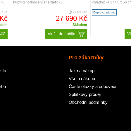
4,
stupnici hodnocení energetick..
chladnička 177.5 x 56
3.5 x
Technická specifikace P
97 Kč
27 690 Kč
Doprava zdarma
 Kč
27 690 Kč
adem
Skladem
Vložit do košíku
Vl
Pro zákazníky
sta
Jak na nákup
Vše o nákupu
ebu
Časté otázky a odpovědi
Splátkový prodej
Obchodní podmínky