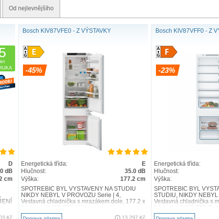
Od nejlevnějšího
Bosch KIV87VFE0 - Z VÝSTAVKY
Bosch KIV87VFF0 - Z 
5
let
RUKA
-45%
-23%
D
Energetická třída:
E
Energetická třída:
.0 dB
Hlučnost:
35.0 dB
Hlučnost:
2 cm
Výška:
177.2 cm
Výška:
SPOTŘEBIČ BYL VYSTAVENÝ NA STUDIU
SPOTŘEBIČ BYL VYST
NIKDY NEBYL V PROVOZU Serie | 4,
STUDIU, NIKDY NEBYL 
ŘENÍ
Vestavná chladnička s mrazákem dole, 177.2 x
Vestavná chladnička s 
,
54.1 cm KIV87VFE0 Výkon a ..
54.1 cm KIV87VFF0 Tech
03 Kč
13 297 Kč
Doprava zdarma
Doprava zdarma