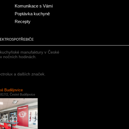
Komunikace s Vámi
Poptávka kuchyně
Recepty
EKTROSPOTŘEBIČE
e kuchyňské manufaktury v České
i v nočních hodinách.
ctrolux a dalších značek.
é Budějovice
817/2, České Budějovice