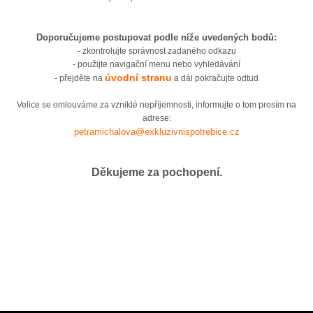
Doporučujeme postupovat podle níže uvedených bodů:
- zkontrolujte správnost zadaného odkazu
- použijte navigační menu nebo vyhledávání
úvodní stranu
- přejděte na
a dál pokračujte odtud
Velice se omlouváme za vzniklé nepříjemnosti, informujte o tom prosím na
adrese:
petramichalova@exkluzivnispotrebice.cz
Děkujeme za pochopení.