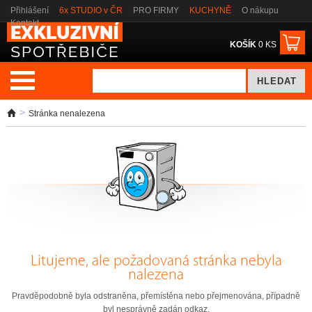
Přihlášení
6x STUDIO v ČR
PRO FIRMY
KUCHYNĚ
O nákupu
Kontakt
KOŠÍK
0 KS
Stránka nenalezena
Litujeme, ale požadovaná stránka nebyla
nalezena
Pravděpodobně byla odstraněna, přemístěna nebo přejmenována, případně
byl nesprávně zadán odkaz.